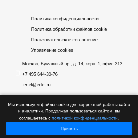
Политика конфиденциальности
Политика обработки файлов cookie
Пользовательское соглашение
Управление cookies
Москва, Бумажный пр., д. 14, корп. 1, офис 313
+7 495 644-39-76
ertel@ertel.ru
Мы используем файлы cookie для корректной работы сайта
и аналитики. Продолжая пользоваться сайтом, вы
Информация размещенная на сайте не является публичной
соглашаетесь с
политикой конфиденциальности
.
офертой
Принять
Главная
Главная
© 2012 – 2026, ООО «Эртел»
Каталог
Каталог
Проекты
Проекты
Контакты
Контакты