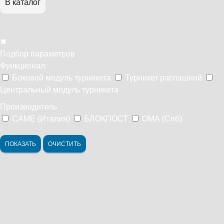
В каталог
✖
Подбор параметров
Функционал
Боковой модуль турникета
Турникет распашной
Центральный модуль турникета
Производитель
CAME (Италия)
БЛОКПОСТ
ОМА (Спб)