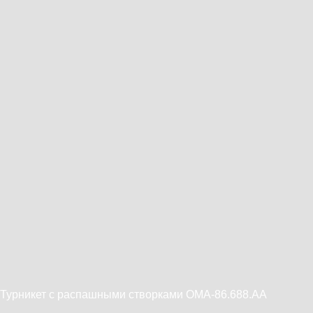
Турникет с распашными створками OMA-86.688.AA