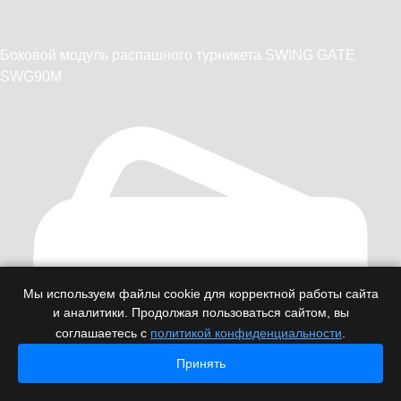
Боковой модуль распашного турникета SWING GATE
SWG90M
Мы используем файлы cookie для корректной работы сайта
и аналитики. Продолжая пользоваться сайтом, вы
соглашаетесь с
политикой конфиденциальности
.
Принять
Главная
Главная
Каталог
Каталог
Проекты
Проекты
Контакты
Контакты