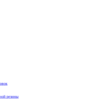
овок
чной резины