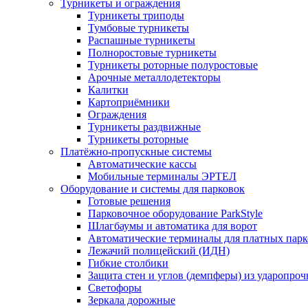
Турникеты и ограждения
Турникеты триподы
Тумбовые турникеты
Распашные турникеты
Полноростовые турникеты
Турникеты роторные полуростовые
Арочные металлодетекторы
Калитки
Картоприёмники
Ограждения
Турникеты раздвижные
Турникеты роторные
Платёжно-пропускные системы
Автоматические кассы
Мобильные терминалы ЭРТЕЛ
Оборудование и системы для парковок
Готовые решения
Парковочное оборудование ParkStyle
Шлагбаумы и автоматика для ворот
Автоматические терминалы для платных парк
Лежачий полицейский (ИДН)
Гибкие столбики
Защита стен и углов (демпферы) из ударопро
Светофоры
Зеркала дорожные