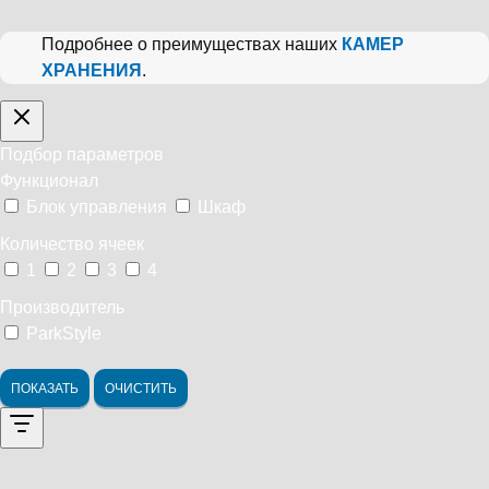
Подробнее о преимуществах наших
КАМЕР
ХРАНЕНИЯ
.
Подбор параметров
Функционал
Блок управления
Шкаф
Количество ячеек
1
2
3
4
Производитель
ParkStyle