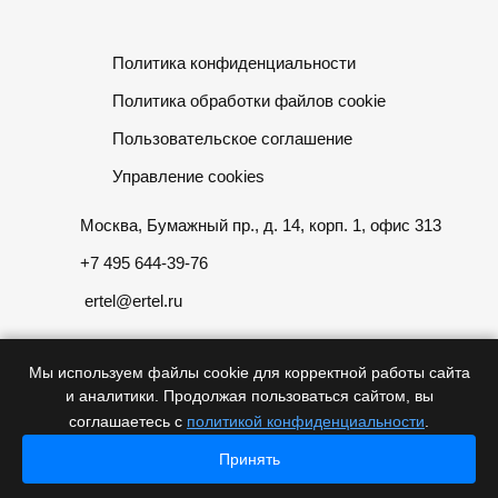
Политика конфиденциальности
Политика обработки файлов cookie
Пользовательское соглашение
Управление cookies
Москва, Бумажный пр., д. 14, корп. 1, офис 313
+7 495 644-39-76
ertel@ertel.ru
Мы используем файлы cookie для корректной работы сайта
и аналитики. Продолжая пользоваться сайтом, вы
Информация размещенная на сайте не является публичной
соглашаетесь с
политикой конфиденциальности
.
офертой
Принять
Главная
Главная
© 2012 – 2026, ООО «Эртел»
Каталог
Каталог
Проекты
Проекты
Контакты
Контакты