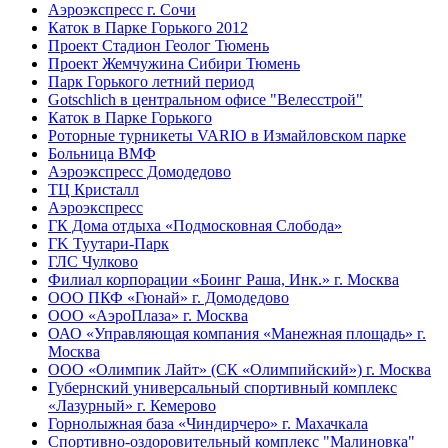
Аэроэкспресс
г. Сочи
Каток в Парке Горького
2012
Проект Стадион Геолог
Тюмень
Проект Жемчужина Сибири
Тюмень
Парк Горького
летний период
Gotschlich в центральном офисе "Велесстрой"
Каток в Парке Горького
Роторные турникеты VARIO в Измайловском парке
Больница ВМФ
Аэроэкспресс Домодедово
ТЦ Кристалл
Аэроэкспресс
ГК Дома отдыха «Подмосковная Слобода»
ГK Туутари-Парк
ГЛС Чулково
Филиал корпорации «Боинг Раша, Инк.»
г. Москва
ООО ПКФ «Гюнай»
г. Домодедово
ООО «АэроПлаза»
г. Москва
ОАО «Управляющая компания «Манежная площадь»
г.
Москва
ООО «Олимпик Лайт» (СК «Олимпийский»)
г. Москва
Губернский универсальный спортивный комплекс
«Лазурный»
г. Кемерово
Горнолыжная база «Чиндирчеро»
г. Махачкала
Спортивно-оздоровительный комплекс "Малиновка"