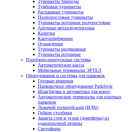
Турникеты триподы
Тумбовые турникеты
Распашные турникеты
Полноростовые турникеты
Турникеты роторные полуростовые
Арочные металлодетекторы
Калитки
Картоприёмники
Ограждения
Турникеты раздвижные
Турникеты роторные
Платёжно-пропускные системы
Автоматические кассы
Мобильные терминалы ЭРТЕЛ
Оборудование и системы для парковок
Готовые решения
Парковочное оборудование ParkStyle
Шлагбаумы и автоматика для ворот
Автоматические терминалы для платных
парковок
Лежачий полицейский (ИДН)
Гибкие столбики
Защита стен и углов (демпферы) из
ударопрочной резины
Светофоры