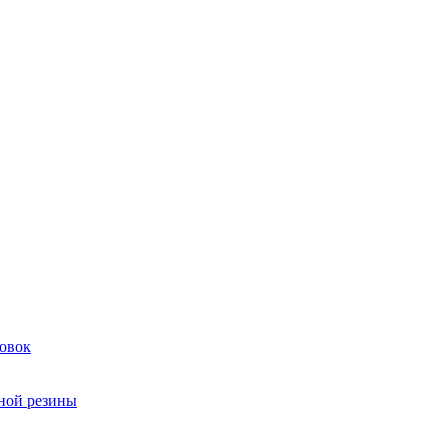
овок
чной резины