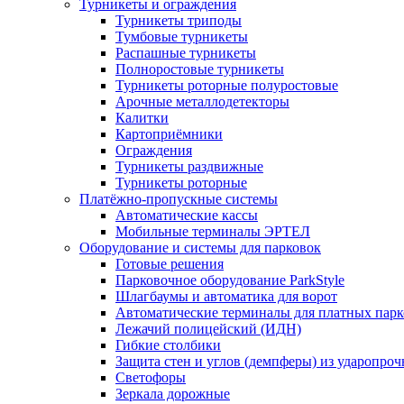
Турникеты и ограждения
Турникеты триподы
Тумбовые турникеты
Распашные турникеты
Полноростовые турникеты
Турникеты роторные полуростовые
Арочные металлодетекторы
Калитки
Картоприёмники
Ограждения
Турникеты раздвижные
Турникеты роторные
Платёжно-пропускные системы
Автоматические кассы
Мобильные терминалы ЭРТЕЛ
Оборудование и системы для парковок
Готовые решения
Парковочное оборудование ParkStyle
Шлагбаумы и автоматика для ворот
Автоматические терминалы для платных парк
Лежачий полицейский (ИДН)
Гибкие столбики
Защита стен и углов (демпферы) из ударопро
Светофоры
Зеркала дорожные