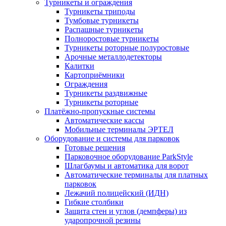
Турникеты и ограждения
Турникеты триподы
Тумбовые турникеты
Распашные турникеты
Полноростовые турникеты
Турникеты роторные полуростовые
Арочные металлодетекторы
Калитки
Картоприёмники
Ограждения
Турникеты раздвижные
Турникеты роторные
Платёжно-пропускные системы
Автоматические кассы
Мобильные терминалы ЭРТЕЛ
Оборудование и системы для парковок
Готовые решения
Парковочное оборудование ParkStyle
Шлагбаумы и автоматика для ворот
Автоматические терминалы для платных
парковок
Лежачий полицейский (ИДН)
Гибкие столбики
Защита стен и углов (демпферы) из
ударопрочной резины