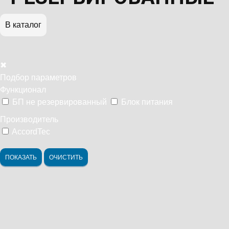
В каталог
✖
Подбор параметров
Функционал
БП не резервированный
Блок питания
Производитель
AccordTec