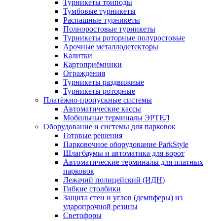
Турникеты триподы
Тумбовые турникеты
Распашные турникеты
Полноростовые турникеты
Турникеты роторные полуростовые
Арочные металлодетекторы
Калитки
Картоприёмники
Ограждения
Турникеты раздвижные
Турникеты роторные
Платёжно-пропускные системы
Автоматические кассы
Мобильные терминалы ЭРТЕЛ
Оборудование и системы для парковок
Готовые решения
Парковочное оборудование ParkStyle
Шлагбаумы и автоматика для ворот
Автоматические терминалы для платных
парковок
Лежачий полицейский (ИДН)
Гибкие столбики
Защита стен и углов (демпферы) из
ударопрочной резины
Светофоры