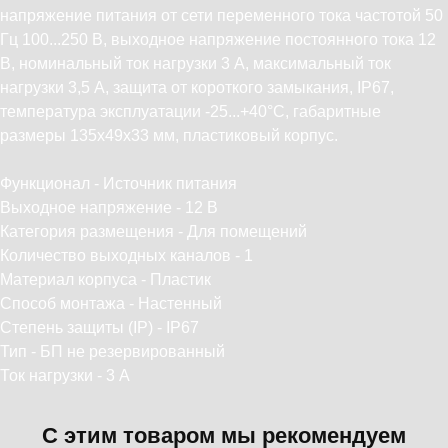
напряжение питания от сети переменного тока частотой 50
Гц 100...250 В, выходное напряжение постоянного тока 12
В, номинальный ток нагрузки 3 А, максимальный ток
нагрузки 3,5 А, защита от короткого замыкания, IP67,
температура эксплуатации -25...+40°С, габаритные
размеры 135х49х33 мм, пластиковый корпус.
Функционал - Источник питания
Выходное напряжение - 12 В
Категория размещения - Для помещений
Количество выходных каналов - 1
Материал корпуса - Пластик
Способ монтажа - Настенный
Степень защиты (IP) - IP67
Тип - БП не резервированный
Ток нагрузки - 3 А
С этим товаром мы рекомендуем