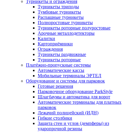
Турникеты и ограждения
Турникеты триподы
Тумбовые турникеты
Распашные турникеты
Полноростовые турникеты
Турникеты роторные полуростовые
Арочные металлодетекторы
Калитки
Картоприёмники
Ограждения
Турникеты раздвижные
Турникеты роторные
Платёжно-пропускные системы
Автоматические кассы
Мобильные терминалы ЭРТЕЛ
Оборудование и системы для парковок
Готовые решения
Парковочное оборудование ParkStyle
Шлагбаумы и автоматика для ворот
Автоматические терминалы для платных
парковок
Лежачий полицейский (ИДН)
Гибкие столбики
Защита стен и углов (демпферы) из
ударопрочной резины