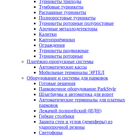
Турникеты триподы
Тумбовые турникеты
Распашные турникеты
Полноростовые турникеты
Турникеты роторные полуростовые
Арочные металлодетекторы
Калитки
Картоприёмники
Ограждения
Турникеты раздвижные
Турникеты роторные
Платёжно-пропускные системы
Автоматические кассы
Мобильные терминалы ЭРТЕЛ
Оборудование и системы для парковок
Готовые решения
Парковочное оборудование ParkStyle
Шлагбаумы и автоматика для ворот
Автоматические терминалы для платных
парковок
Лежачий полицейский (ИДН)
Гибкие столбики
Защита стен и углов (демпферы) из
ударопрочной резины
Светофоры