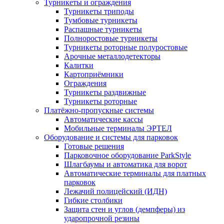
Турникеты и ограждения
Турникеты триподы
Тумбовые турникеты
Распашные турникеты
Полноростовые турникеты
Турникеты роторные полуростовые
Арочные металлодетекторы
Калитки
Картоприёмники
Ограждения
Турникеты раздвижные
Турникеты роторные
Платёжно-пропускные системы
Автоматические кассы
Мобильные терминалы ЭРТЕЛ
Оборудование и системы для парковок
Готовые решения
Парковочное оборудование ParkStyle
Шлагбаумы и автоматика для ворот
Автоматические терминалы для платных
парковок
Лежачий полицейский (ИДН)
Гибкие столбики
Защита стен и углов (демпферы) из
ударопрочной резины