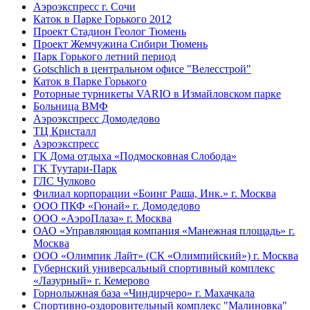
Аэроэкспресс
г. Сочи
Каток в Парке Горького
2012
Проект Стадион Геолог
Тюмень
Проект Жемчужина Сибири
Тюмень
Парк Горького
летний период
Gotschlich в центральном офисе "Велесстрой"
Каток в Парке Горького
Роторные турникеты VARIO в Измайловском парке
Больница ВМФ
Аэроэкспресс Домодедово
ТЦ Кристалл
Аэроэкспресс
ГК Дома отдыха «Подмосковная Слобода»
ГK Туутари-Парк
ГЛС Чулково
Филиал корпорации «Боинг Раша, Инк.»
г. Москва
ООО ПКФ «Гюнай»
г. Домодедово
ООО «АэроПлаза»
г. Москва
ОАО «Управляющая компания «Манежная площадь»
г.
Москва
ООО «Олимпик Лайт» (СК «Олимпийский»)
г. Москва
Губернский универсальный спортивный комплекс
«Лазурный»
г. Кемерово
Горнолыжная база «Чиндирчеро»
г. Махачкала
Спортивно-оздоровительный комплекс "Малиновка"