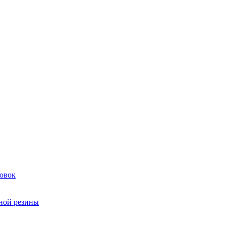
овок
чной резины