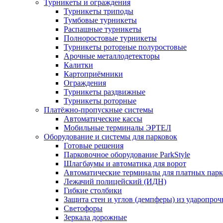
Турникеты и ограждения
Турникеты триподы
Тумбовые турникеты
Распашные турникеты
Полноростовые турникеты
Турникеты роторные полуростовые
Арочные металлодетекторы
Калитки
Картоприёмники
Ограждения
Турникеты раздвижные
Турникеты роторные
Платёжно-пропускные системы
Автоматические кассы
Мобильные терминалы ЭРТЕЛ
Оборудование и системы для парковок
Готовые решения
Парковочное оборудование ParkStyle
Шлагбаумы и автоматика для ворот
Автоматические терминалы для платных парк
Лежачий полицейский (ИДН)
Гибкие столбики
Защита стен и углов (демпферы) из ударопро
Светофоры
Зеркала дорожные