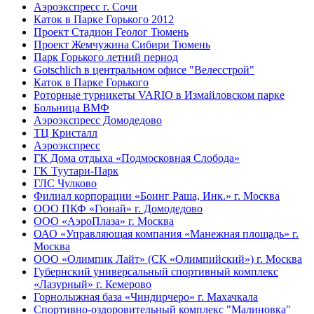
Аэроэкспресс
г. Сочи
Каток в Парке Горького
2012
Проект Стадион Геолог
Тюмень
Проект Жемчужина Сибири
Тюмень
Парк Горького
летний период
Gotschlich в центральном офисе "Велесстрой"
Каток в Парке Горького
Роторные турникеты VARIO в Измайловском парке
Больница ВМФ
Аэроэкспресс Домодедово
ТЦ Кристалл
Аэроэкспресс
ГК Дома отдыха «Подмосковная Слобода»
ГK Туутари-Парк
ГЛС Чулково
Филиал корпорации «Боинг Раша, Инк.»
г. Москва
ООО ПКФ «Гюнай»
г. Домодедово
ООО «АэроПлаза»
г. Москва
ОАО «Управляющая компания «Манежная площадь»
г.
Москва
ООО «Олимпик Лайт» (СК «Олимпийский»)
г. Москва
Губернский универсальный спортивный комплекс
«Лазурный»
г. Кемерово
Горнолыжная база «Чиндирчеро»
г. Махачкала
Спортивно-оздоровительный комплекс "Малиновка"