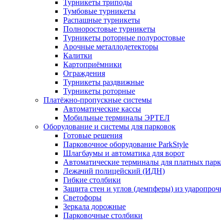
Турникеты триподы
Тумбовые турникеты
Распашные турникеты
Полноростовые турникеты
Турникеты роторные полуростовые
Арочные металлодетекторы
Калитки
Картоприёмники
Ограждения
Турникеты раздвижные
Турникеты роторные
Платёжно-пропускные системы
Автоматические кассы
Мобильные терминалы ЭРТЕЛ
Оборудование и системы для парковок
Готовые решения
Парковочное оборудование ParkStyle
Шлагбаумы и автоматика для ворот
Автоматические терминалы для платных парк
Лежачий полицейский (ИДН)
Гибкие столбики
Защита стен и углов (демпферы) из ударопро
Светофоры
Зеркала дорожные
Парковочные столбики