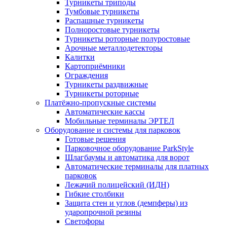
Турникеты триподы
Тумбовые турникеты
Распашные турникеты
Полноростовые турникеты
Турникеты роторные полуростовые
Арочные металлодетекторы
Калитки
Картоприёмники
Ограждения
Турникеты раздвижные
Турникеты роторные
Платёжно-пропускные системы
Автоматические кассы
Мобильные терминалы ЭРТЕЛ
Оборудование и системы для парковок
Готовые решения
Парковочное оборудование ParkStyle
Шлагбаумы и автоматика для ворот
Автоматические терминалы для платных
парковок
Лежачий полицейский (ИДН)
Гибкие столбики
Защита стен и углов (демпферы) из
ударопрочной резины
Светофоры