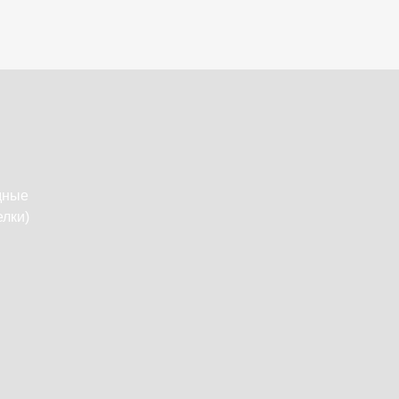
дные
лки)