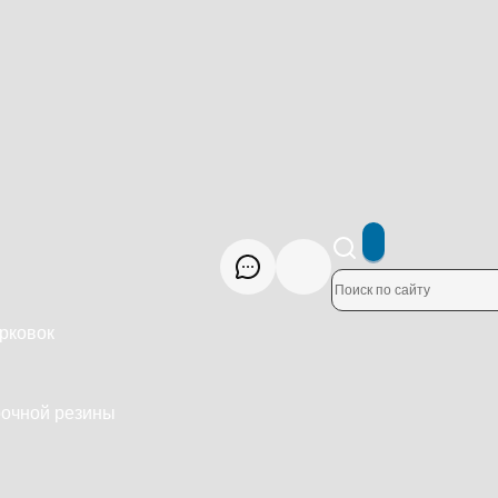
рковок
рочной резины