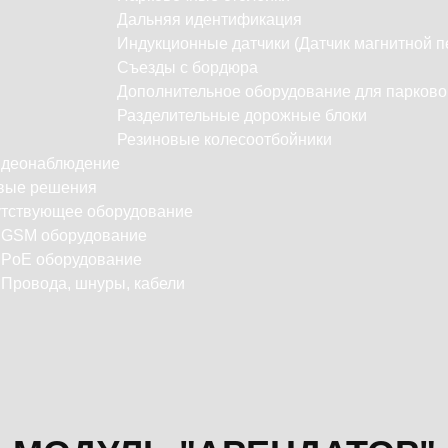
Дальняя идентификация
Индукционные датчики (Датчик магнитной п
Съезды с бордюра
Дополнительное оборудование для парково
Разделительные дорожные блоки
Резиновые колесоотбойники
идеонаблюдение
вые решения
тствующее оборудование
С
GSM оборудование
PoE оборудование
Провода, шнуры, кабели