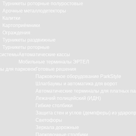
Турникеты роторные полуростовые
Арочные металлодетекторы
Калитки
Картоприёмники
Ограждения
Турникеты раздвижные
Турникеты роторные
системы
Автоматические кассы
Мобильные терминалы ЭРТЕЛ
ы для парковок
Готовые решения
Парковочное оборудование ParkStyle
Шлагбаумы и автоматика для ворот
Автоматические терминалы для платных па
Лежачий полицейский (ИДН)
Гибкие столбики
Защита стен и углов (демпферы) из удароп
Светофоры
Зеркала дорожные
Парковочные столбики