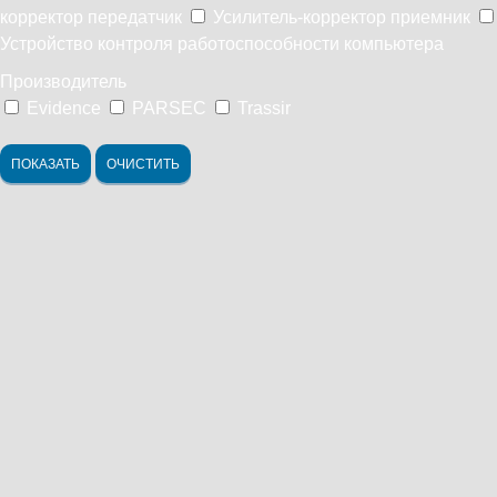
корректор передатчик
Усилитель-корректор приемник
Устройство контроля работоспособности компьютера
Производитель
Evidence
PARSEC
Trassir