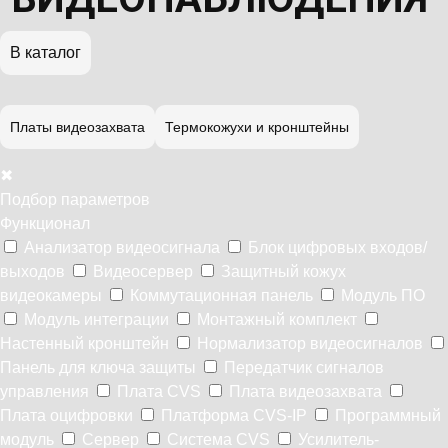
В каталог
Платы видеозахвата
Термокожухи и кронштейны
✖
Подбор параметров
Функционал
Анализатор видеосигнала
Блок цифровых входов/
выходов
Видеосервер
Защитный кожух
видеокамеры
Коммутационная панель
Модуль ПО
Модуль интеграции
Монтажный комплект
Настенный кронштейн
Нормализатор видеосигналов
Панель для ключа защиты
Передатчик сигналов
управления
Плата CVS
Плата видеозахвата
Плата оцифровки
Платформа CVS-IP
Программный
модуль
Сервер
Система CVS
Усилитель-