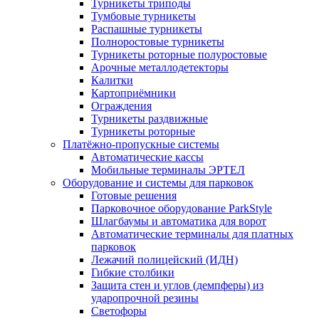
Турникеты триподы
Тумбовые турникеты
Распашные турникеты
Полноростовые турникеты
Турникеты роторные полуростовые
Арочные металлодетекторы
Калитки
Картоприёмники
Ограждения
Турникеты раздвижные
Турникеты роторные
Платёжно-пропускные системы
Автоматические кассы
Мобильные терминалы ЭРТЕЛ
Оборудование и системы для парковок
Готовые решения
Парковочное оборудование ParkStyle
Шлагбаумы и автоматика для ворот
Автоматические терминалы для платных
парковок
Лежачий полицейский (ИДН)
Гибкие столбики
Защита стен и углов (демпферы) из
ударопрочной резины
Светофоры