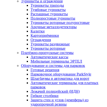
Турникеты и ограждения
Турникеты триподы
Тумбовые турникеты
Распашные турникеты
Полноростовые турникеты
Турникеты роторные полуростовые
Арочные металлодетекторы
Калитки
Картоприёмники
Ограждения
Турникеты раздвижные
Турникеты роторные
Платёжно-пропускные системы
Автоматические кассы
Мобильные терминалы ЭРТЕЛ
Оборудование и системы для парковок
Готовые решения
Парковочное оборудование ParkStyle
Шлагбаумы и автоматика для ворот
Автоматические терминалы для платных
парковок
Лежачий полицейский (ИДН)
Гибкие столбики
Защита стен и углов (демпферы) из
ударопрочной резины