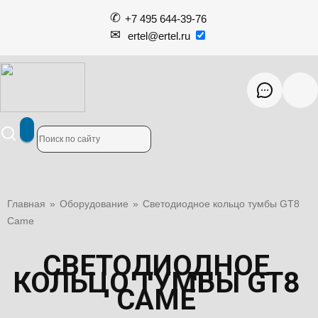
+7 495 644-39-76
ertel@ertel.ru
Главная
»
Оборудование
»
Светодиодное кольцо тумбы GT8
Came
СВЕТОДИОДНОЕ
КОЛЬЦО ТУМБЫ GT8
CAME