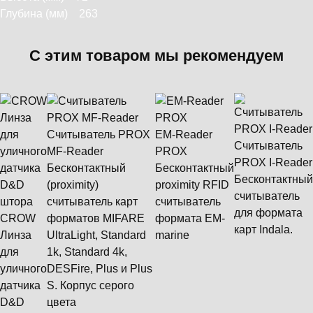
Глубина (мм) 263
С этим товаром мы рекомендуем
Считыватель PROX
EM-Reader
Считыватель
MF-Reader
PROX
PROX I-Reader
Бесконтактный
Бесконтактный
Бесконтактный
(proximity)
proximity RFID
считыватель
считыватель карт
считыватель
для формата
CROW
форматов MIFARE
формата ЕМ-
карт Indala.
Линза
UltraLight, Standard
marine
для
1k, Standard 4k,
уличного
DESFire, Plus и Plus
датчика
S. Корпус серого
D&D
цвета