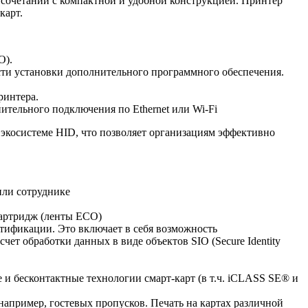
сочетании с компактной и удобной конструкцией. Принтер
карт.
О).
сти установки дополнительного программного обеспечения.
ринтера.
тельного подключения по Ethernet или Wi-Fi
косистеме HID, что позволяет организациям эффективно
или сотруднике
картридж (ленты ЕСО)
ификации. Это включает в себя возможность
т обработки данных в виде объектов SIO (Secure Identity
и бесконтактные технологии смарт-карт (в т.ч. iCLASS SE® и
апример, гостевых пропусков. Печать на картах различной