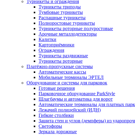
Турникеты и ограждения
Турникеты триподы
Тумбовые турникеты
Распашные турникеты
Полноростовые турникеты
Турникеты роторные полуростовые
Арочные металлодетекторы
Калитки
Картоприёмники
Ограждения
Турникеты раздвижные
Турникеты роторные
Платёжно-пропускные системы
Автоматические кассы
Мобильные терминалы ЭРТЕЛ
Оборудование и системы для парковок
Готовые решения
Парковочное оборудование ParkStyle
Шлагбаумы и автоматика для ворот
Автоматические терминалы для платных парк
Лежачий полицейский (ИДН)
Гибкие столбики
Защита стен и углов (демпферы) из ударопро
Светофоры
Зеркала дорожные