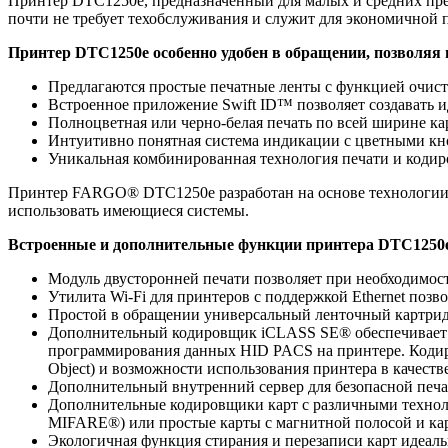
Принтер DTC1250e, предназначенный для малых и средних пре
почти не требует техобслуживания и служит для экономичной
Принтер DTC1250e особенно удобен в обращении, позволяя п
Предлагаются простые печатные ленты с функцией очистк
Встроенное приложение Swift ID™ позволяет создавать 
Полноцветная или черно-белая печать по всей ширине ка
Интуитивно понятная система индикации с цветными кн
Уникальная комбинированная технология печати и кодир
Принтер FARGO® DTC1250e разработан на основе технологии G
использовать имеющиеся системы.
Встроенные и дополнительные функции принтера DTC1250
Модуль двусторонней печати позволяет при необходимост
Утилита Wi-Fi для принтеров с поддержкой Ethernet позв
Простой в обращении универсальный ленточный картрид
Дополнительный кодировщик iCLASS SE® обеспечивает с
программирования данных HID PACS на принтере. Кодиров
Object) и возможности использования принтера в качестве 
Дополнительный внутренний сервер для безопасной печат
Дополнительные кодировщики карт с различными техноло
MIFARE®) или простые карты с магнитной полосой и кар
Экологичная функция стирания и перезаписи карт идеаль