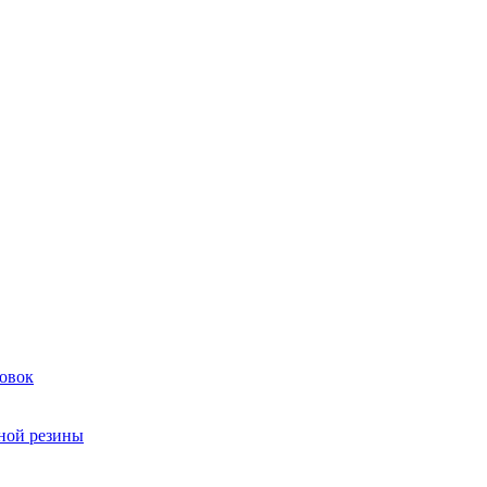
овок
чной резины