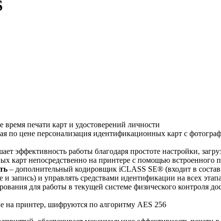
S
 время печати карт и удостоверений личности
ная по цене персонализация идентификационных карт с фотогра
ет эффективность работы благодаря простоте настройки, загру
ых карт непосредственно на принтере с помощью встроенного п
ть
– дополнительный кодировщик iCLASS SE® (входит в состав
ние и запись) и управлять средствами идентификации на всех эт
вания для работы в текущей системе физического контроля до
е на принтер, шифруются по алгоритму AES 256