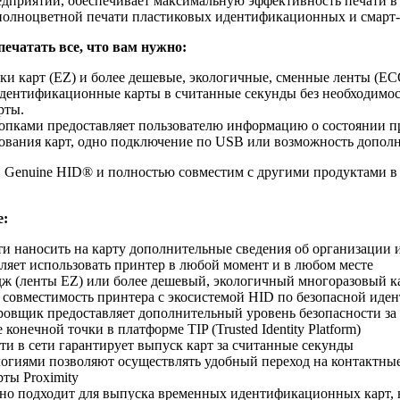
дприятий, обеспечивает максимальную эффективность печати в 
 полноцветной печати пластиковых идентификационных и смарт-
ечатать все, что вам нужно:
и карт (EZ) и более дешевые, экологичные, сменные ленты (ЕС
идентификационные карты в считанные секунды без необходимо
рты.
опками предоставляет пользователю информацию о состоянии п
ования карт, одно подключение по USB или возможность дополни
enuine HID® и полностью совместим с другими продуктами в э
e:
и наносить на карту дополнительные сведения об организации 
оляет использовать принтер в любой момент и в любом месте
ж (ленты EZ) или более дешевый, экологичный многоразовый 
овместимость принтера с экосистемой HID по безопасной идент
щик предоставляет дополнительный уровень безопасности за сче
конечной точки в платформе TIP (Trusted Identity Platform)
и в сети гарантирует выпуск карт за считанные секунды
гиями позволяют осуществлять удобный переход на контактные 
ты Proximity
но подходит для выпуска временных идентификационных карт, н