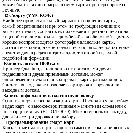
может быть связано с загрязнением карты при перевороте ее
вручную.
32 с/карту (YMCKO/K)
Наиболее привлекательный вариант исполнения карты,
самый оперативный и при этом не требующий излишних
затрат на печать, состоит в использовании цветной печати на
лицевой стороне карты и черно-белой - на оборотной. Цветом
хорошо воспроизводится фотография владельца карты,
логотип компании, а черно-белая печать - вполне достаточное
средство для передачи штрих-кодов, текстовой и другой
подобной информации.
Емкость лотков 1000 карт
Принтер Quantum, с полностью независимыми двумя
подающими и двумя приемными лотками, может
одновременно печатать и кодировать карты разных видов.
Система вывода карт позволяет сортировать карточки по
выходным лоткам.
Запись информации на магнитную полосу
Один из видов персонализации карты. Проводится на любых
видах карт - с высококоэрцитивным магнитным слоем или с
низкоэрцитивным (HICO/LOCO). Можно использовать одну,
две или все три дорожки по выбору.
Программирование смарт-карт
Контактные смарт-карты - одно из самых высокозащищенных
средств идентификации человека или кодирования