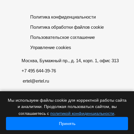
Политика конфиденциальности
Политика обработки файлов cookie
Пользовательское соглашение
Управление cookies
Москва, Бумажный пр., д. 14, корп. 1, офис 313
+7 495 644-39-76
ertel@ertel.ru
Мы используем файлы cookie для корректной работы сайта
и аналитики. Продолжая пользоваться сайтом, вы
Информация размещенная на сайте не является публичной
соглашаетесь с
политикой конфиденциальности
.
офертой
Принять
Главная
Главная
© 2012 – 2026, ООО «Эртел»
Каталог
Каталог
Проекты
Проекты
Контакты
Контакты