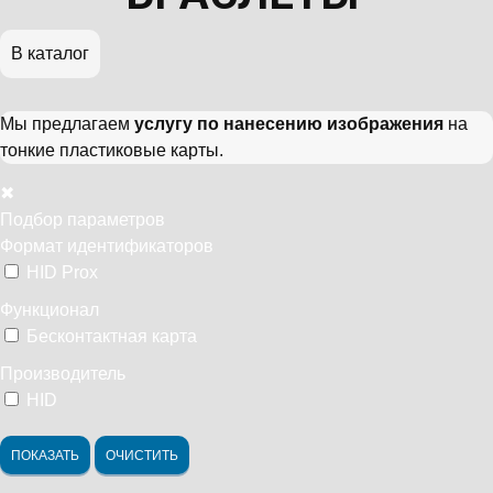
В каталог
Мы предлагаем
услугу по нанесению изображения
на
тонкие пластиковые карты.
✖
Подбор параметров
Формат идентификаторов
HID Prox
Функционал
Бесконтактная карта
Производитель
HID