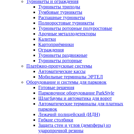
Турникеты и ограждения
Турникеты триподы
Тумбовые турникеты
Распашные турникеты
Полноростовые турникеты
Турникеты роторные полуростовые
Арочные металлодетекторы
Калитки
Картоприёмники
Ограждения
Турникеты раздвижные
Турникеты роторные
Платёжно-пропускные системы
Автоматические кассы
Мобильные терминалы ЭРТЕЛ
Оборудование и системы для парковок
Готовые решения
Парковочное оборудование ParkStyle
Шлагбаумы и автоматика для ворот
Автоматические терминалы для платных
парковок
Лежачий полицейский (ИДН)
Гибкие столбики
Защита стен и углов (демпферы) из
ударопрочной резины