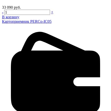
33 090 руб.
-
+
В корзину
Картоприемник PERCo-IC05