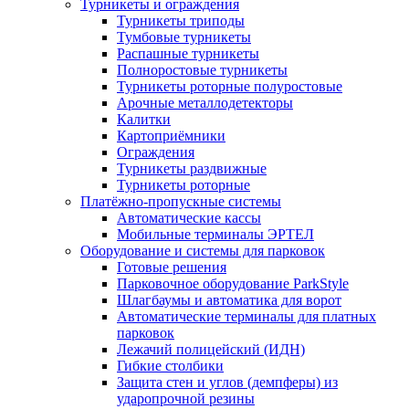
Турникеты и ограждения
Турникеты триподы
Тумбовые турникеты
Распашные турникеты
Полноростовые турникеты
Турникеты роторные полуростовые
Арочные металлодетекторы
Калитки
Картоприёмники
Ограждения
Турникеты раздвижные
Турникеты роторные
Платёжно-пропускные системы
Автоматические кассы
Мобильные терминалы ЭРТЕЛ
Оборудование и системы для парковок
Готовые решения
Парковочное оборудование ParkStyle
Шлагбаумы и автоматика для ворот
Автоматические терминалы для платных
парковок
Лежачий полицейский (ИДН)
Гибкие столбики
Защита стен и углов (демпферы) из
ударопрочной резины