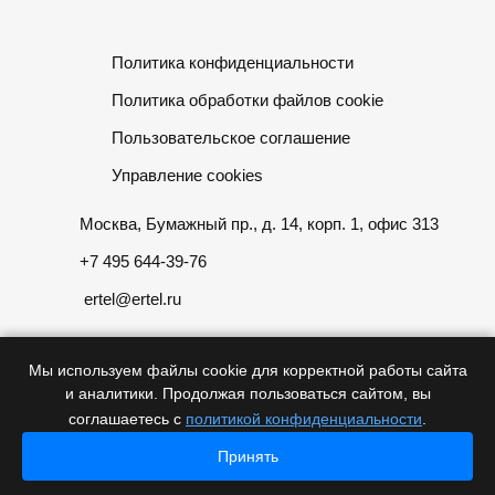
Политика конфиденциальности
Политика обработки файлов cookie
Пользовательское соглашение
Управление cookies
Москва, Бумажный пр., д. 14, корп. 1, офис 313
+7 495 644-39-76
ertel@ertel.ru
Мы используем файлы cookie для корректной работы сайта
и аналитики. Продолжая пользоваться сайтом, вы
Информация размещенная на сайте не является публичной
соглашаетесь с
политикой конфиденциальности
.
офертой
Принять
Главная
Главная
© 2012 – 2026, ООО «Эртел»
Каталог
Каталог
Проекты
Проекты
Контакты
Контакты