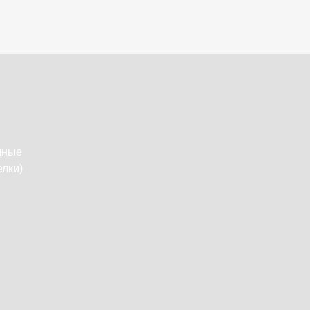
дные
лки)