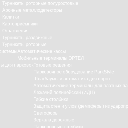
Турникеты роторные полуростовые
Арочные металлодетекторы
Калитки
Картоприёмники
Ограждения
Турникеты раздвижные
Турникеты роторные
системы
Автоматические кассы
Мобильные терминалы ЭРТЕЛ
ы для парковок
Готовые решения
Парковочное оборудование ParkStyle
Шлагбаумы и автоматика для ворот
Автоматические терминалы для платных па
Лежачий полицейский (ИДН)
Гибкие столбики
Защита стен и углов (демпферы) из удароп
Светофоры
Зеркала дорожные
Парковочные столбики