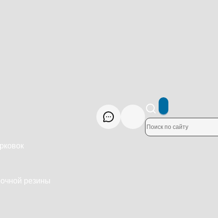
рковок
рочной резины