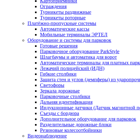
Картоприёмники
Ограждения
Турникеты раздвижные
Турникеты роторные
Платёжно-пропускные системы
Автоматические кассы
Мобильные терминалы ЭРТЕЛ
Оборудование и системы для парковок
Готовые решения
Парковочное оборудование ParkStyle
Шлагбаумы и автоматика для ворот
Автоматические терминалы для платных парк
Лежачий полицейский (ИДН)
Гибкие столбики
Защита стен и углов (демпферы) из ударопро
Светофоры
Зеркала дорожные
Парковочные столбики
Дальняя идентификация
Индукционные датчики (Датчик магнитной п
Съезды с бордюра
Дополнительное оборудование для парковок
Разделительные дорожные блоки
Резиновые колесоотбойники
Видеонаблюдение