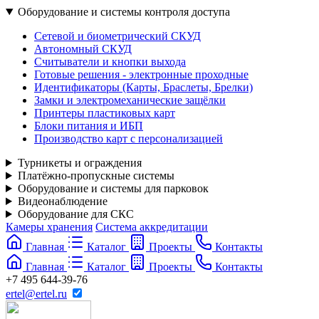
Оборудование и системы контроля доступа
Сетевой и биометрический СКУД
Автономный СКУД
Считыватели и кнопки выхода
Готовые решения - электронные проходные
Идентификаторы (Карты, Браслеты, Брелки)
Замки и электромеханические защёлки
Принтеры пластиковых карт
Блоки питания и ИБП
Производство карт с персонализацией
Турникеты и ограждения
Платёжно-пропускные системы
Оборудование и системы для парковок
Видеонаблюдение
Оборудование для СКС
Камеры хранения
Система аккредитации
Главная
Каталог
Проекты
Контакты
Главная
Каталог
Проекты
Контакты
+7 495 644-39-76
ertel@ertel.ru