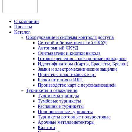
О компании
Проекты
Каталог
Оборудование и системы контроля доступа
Сетевой и биометрический СКУД
Автономный СКУД
Считыватели и кнопки выхода
Готовые решения - электронные проходные
Идентификаторы (Карты, Браслеты, Брелки)
Замки и электромеханические защёлки
Принтеры пластиковых карт
Блоки питания и ИБП
Производство карт с персонализацией
Турникеты и ограждения
Турникеты триподы
Тумбовые турникеты
Распашные турникеты
Полноростовые турникеты
Турникеты роторные полуростовые
Арочные металлодетекторы
Калитки