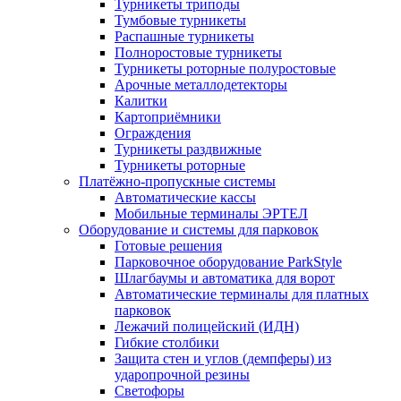
Турникеты триподы
Тумбовые турникеты
Распашные турникеты
Полноростовые турникеты
Турникеты роторные полуростовые
Арочные металлодетекторы
Калитки
Картоприёмники
Ограждения
Турникеты раздвижные
Турникеты роторные
Платёжно-пропускные системы
Автоматические кассы
Мобильные терминалы ЭРТЕЛ
Оборудование и системы для парковок
Готовые решения
Парковочное оборудование ParkStyle
Шлагбаумы и автоматика для ворот
Автоматические терминалы для платных
парковок
Лежачий полицейский (ИДН)
Гибкие столбики
Защита стен и углов (демпферы) из
ударопрочной резины
Светофоры