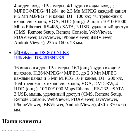
4 видео входа: IP-камеры, 4/1 аудио входа/выхода;
MJPEG/MPEG4/H.264, до 2.3 Мп MJPEG каждый канал
и 5 Мп MJPEG 4-й канал, D1 - 100 к/с; 4/1 тревожных
входов/выходов, VGA, HDD (опц.), 2 порта 10/100/1000
Mbps Ethernet, RS-485, eSATA, 3 USB, удаленный доступ
(CMS, Remote Setup, Remote Console, WebViewer,
PDAViewer, JavaViewer, iPhoneViewer, iBBViewer,
AndroidViewer), 235 x 160 x 53 мм.
IHikvision DS-8616NI-K8
16 видео входов: IP-камеры, 16/1(опц.) аудио входов/
выходов, H.264/MPEG4/ MJPEG, до 2.3 Мп MJPEG
каждый канал и 5 Мп MJPEG 16-й канал, D1 - 200 к/c,
16/4 тревожных входов/выходов, VGA, DVD-RW, 4
HDD (опц.), 10/100/1000 Mbps Ethernet, RS-232, eSATA,
3 USB, мышь, удаленный доступ (CMS, Remote Setup,
Remote Console, WebViewer, PDAViewer, JavaViewer,
iPhoneViewer, iBBViewer, AndroidViewer), 430 x 370 x 65
мм.
Наши клиенты