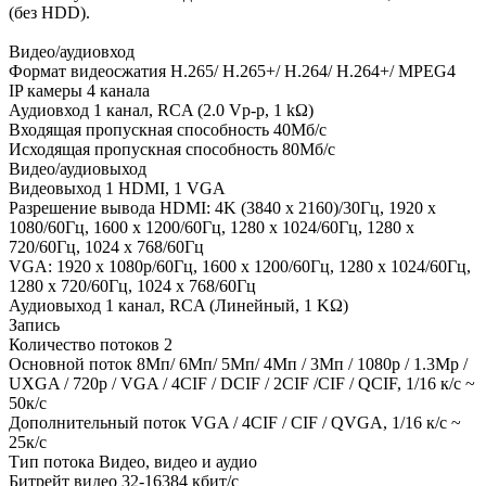
(без HDD).
Видео/аудиовход
Формат видеосжатия H.265/ H.265+/ H.264/ H.264+/ MPEG4
IP камеры 4 канала
Аудиовход 1 канал, RCA (2.0 Vp-p, 1 kΩ)
Входящая пропускная способность 40Мб/с
Исходящая пропускная способность 80Мб/с
Видео/аудиовыход
Видеовыход 1 HDMI, 1 VGA
Разрешение вывода HDMI: 4K (3840 x 2160)/30Гц, 1920 x
1080/60Гц, 1600 x 1200/60Гц, 1280 x 1024/60Гц, 1280 x
720/60Гц, 1024 x 768/60Гц
VGA: 1920 x 1080p/60Гц, 1600 x 1200/60Гц, 1280 x 1024/60Гц,
1280 x 720/60Гц, 1024 x 768/60Гц
Аудиовыход 1 канал, RCA (Линейный, 1 KΩ)
Запись
Количество потоков 2
Основной поток 8Мп/ 6Мп/ 5Мп/ 4Мп / 3Мп / 1080p / 1.3Mp /
UXGA / 720p / VGA / 4CIF / DCIF / 2CIF /CIF / QCIF, 1/16 к/с ~
50к/с
Дополнительный поток VGA / 4CIF / CIF / QVGA, 1/16 к/с ~
25к/с
Тип потока Видео, видео и аудио
Битрейт видео 32-16384 кбит/с