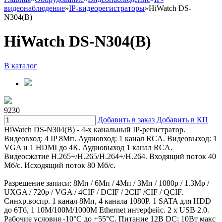
видеонаблюдение
»
IP-видеорегистраторы
»
HiWatch DS-
N304(B)
HiWatch DS-N304(B)
В каталог
9230
Добавить в заказ
Добавить в КП
HiWatch DS-N304(B) - 4-х канальный IP-регистратор.
Видеовход: 4 IP 8Мп. Аудиовход: 1 канал RCA. Видеовыход: 1
VGA и 1 HDMI до 4К. Аудиовыход 1 канал RCA.
Видеосжатие H.265+/H.265/H.264+/H.264. Входящий поток 40
Мб/с. Исходящий поток 80 Мб/с.
Разрешение записи: 8Мп / 6Мп / 4Мп / 3Мп / 1080p / 1.3Mp /
UXGA / 720p / VGA / 4CIF / DCIF / 2CIF /CIF / QCIF.
Синхр.воспр. 1 канал 8Мп, 4 канала 1080P. 1 SATA для HDD
до 6Тб, 1 10M/100M/1000M Ethernet интерфейс. 2 х USB 2.0.
Рабочие условия -10°C до +55°C. Питание 12В DC; 10Вт макс