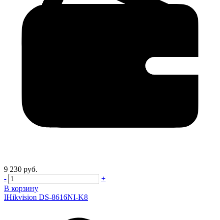
9 230 руб.
-
+
В корзину
IHikvision DS-8616NI-K8