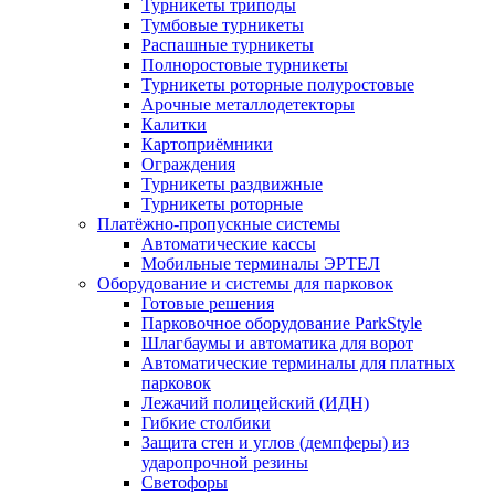
Турникеты триподы
Тумбовые турникеты
Распашные турникеты
Полноростовые турникеты
Турникеты роторные полуростовые
Арочные металлодетекторы
Калитки
Картоприёмники
Ограждения
Турникеты раздвижные
Турникеты роторные
Платёжно-пропускные системы
Автоматические кассы
Мобильные терминалы ЭРТЕЛ
Оборудование и системы для парковок
Готовые решения
Парковочное оборудование ParkStyle
Шлагбаумы и автоматика для ворот
Автоматические терминалы для платных
парковок
Лежачий полицейский (ИДН)
Гибкие столбики
Защита стен и углов (демпферы) из
ударопрочной резины
Светофоры