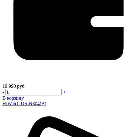
19 990 руб.
-
+
В корзину
HiWatch DS-N304(B)