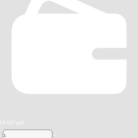
58 620 руб.
-
+