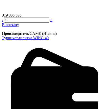
319 300 руб.
-
+
В корзину
Производитель
CAME (Италия)
Турникет-калитка WING 40