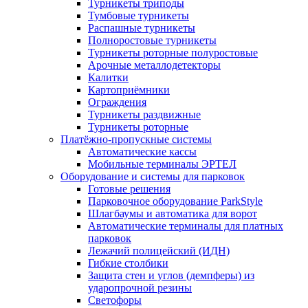
Турникеты триподы
Тумбовые турникеты
Распашные турникеты
Полноростовые турникеты
Турникеты роторные полуростовые
Арочные металлодетекторы
Калитки
Картоприёмники
Ограждения
Турникеты раздвижные
Турникеты роторные
Платёжно-пропускные системы
Автоматические кассы
Мобильные терминалы ЭРТЕЛ
Оборудование и системы для парковок
Готовые решения
Парковочное оборудование ParkStyle
Шлагбаумы и автоматика для ворот
Автоматические терминалы для платных
парковок
Лежачий полицейский (ИДН)
Гибкие столбики
Защита стен и углов (демпферы) из
ударопрочной резины
Светофоры