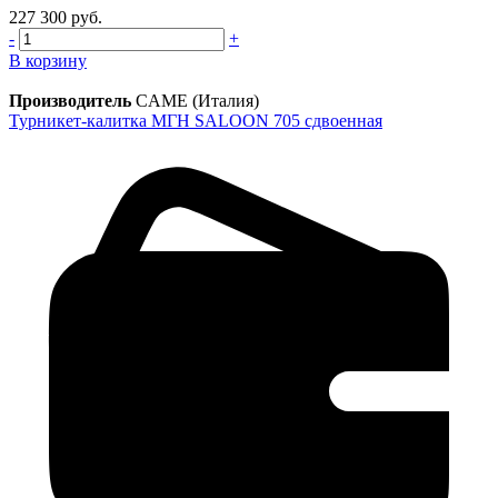
227 300 руб.
-
+
В корзину
Производитель
CAME (Италия)
Турникет-калитка МГН SALOON 705 сдвоенная