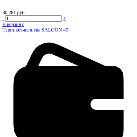
80 281 руб.
-
+
В корзину
Турникет-калитка SALOON 40