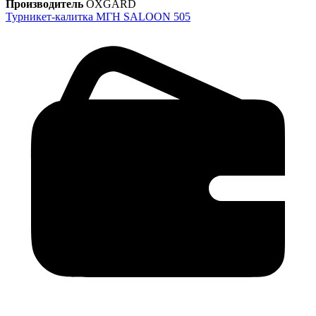
Производитель
OXGARD
Турникет-калитка МГН SALOON 505