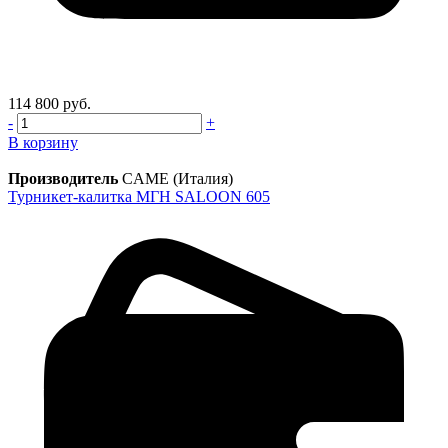
114 800 руб.
-
+
В корзину
Производитель
CAME (Италия)
Турникет-калитка МГН SALOON 605