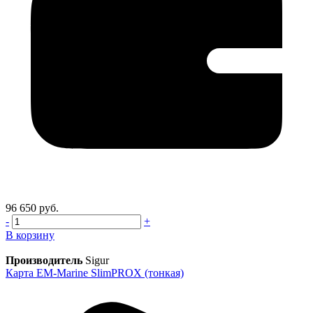
96 650 руб.
-
+
В корзину
Производитель
Sigur
Карта EM-Marine SlimPROX (тонкая)