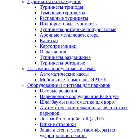
Турникеты и ограждения
Турникеты триподы
Тумбовые турникеты
Распашные турникеты
Полноростовые турникеты
Турникеты роторные полуростовые
Арочные металлодетекторы
Калитки
Картоприёмники
Ограждения
Турникеты раздвижные
Турникеты роторные
Платёжно-пропускные системы
Автоматические кассы
Мобильные терминалы ЭРТЕЛ
Оборудование и системы для парковок
Готовые решения
Парковочное оборудование ParkStyle
Шлагбаумы и автоматика для ворот
Автоматические терминалы для платных
парковок
Лежачий полицейский (ИДН)
Гибкие столбики
Защита стен и углов (демпферы) из
ударопрочной резины