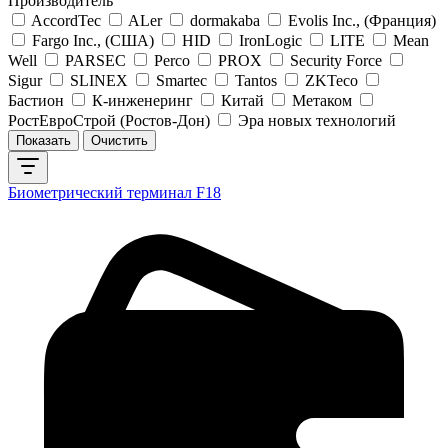
Производитель
AccordTec
ALer
dormakaba
Evolis Inc., (Франция)
Fargo Inc., (США)
HID
IronLogic
LITE
Mean
Well
PARSEC
Perco
PROX
Security Force
Sigur
SLINEX
Smartec
Tantos
ZKTeco
Бастион
К-инженеринг
Китай
Метаком
РостЕвроСтрой (Ростов-Дон)
Эра новых технологий
Биометрический терминал F18