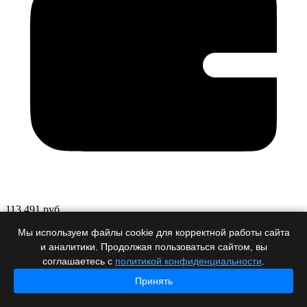
113 491 руб.
-
+
Мы используем файлы cookie для корректной работы сайта
В корзину
и аналитики. Продолжая пользоваться сайтом, вы
Производитель
РостЕвроСтрой (Ростов-Дон)
соглашаетесь с
политикой конфиденциальности
.
Ключ Touch Memory c держателем ATS-1990A
Принять