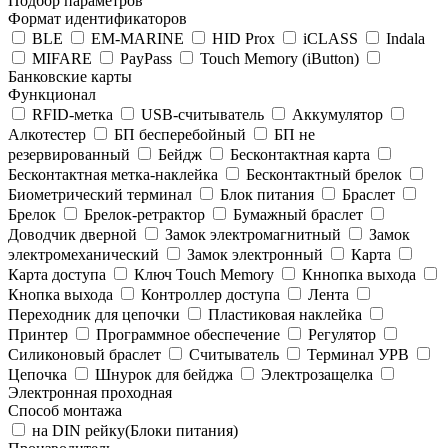
Подбор параметров
Формат идентификаторов
BLE
EM-MARINE
HID Prox
iCLASS
Indala
MIFARE
PayPass
Touch Memory (iButton)
Банковские карты
Функционал
RFID-метка
USB-считыватель
Аккумулятор
Алкотестер
БП бесперебойный
БП не
резервированный
Бейдж
Бесконтактная карта
Бесконтактная метка-наклейка
Бесконтактный брелок
Биометрический терминал
Блок питания
Браслет
Брелок
Брелок-ретрактор
Бумажный браслет
Доводчик дверной
Замок электромагнитный
Замок
электромеханический
Замок электронный
Карта
Карта доступа
Ключ Touch Memory
Кннопка выхода
Кнопка выхода
Контроллер доступа
Лента
Переходник для цепочки
Пластиковая наклейка
Принтер
Программное обеспечение
Регулятор
Силиконовый браслет
Считыватель
Терминал УРВ
Цепочка
Шнурок для бейджа
Электрозащелка
Электронная проходная
Способ монтажа
на DIN рейку(Блоки питания)