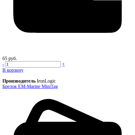
65 руб.
-
+
В корзину
Производитель
IronLogic
Брелок EM-Marine MiniTag