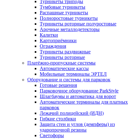
Турникеты триподы
Тумбовые турникеты
Распашные турникеты
Полноростовые турникеты
Турникеты роторные полуростовые
Арочные металлодетекторы
Калитки
Картоприёмники
Ограждения
Турникеты раздвижные
Турникеты роторные
Платёжно-пропускные системы
Автоматические кассы
Мобильные терминалы ЭРТЕЛ
Оборудование и системы для парковок
Готовые решения
Парковочное оборудование ParkStyle
Шлагбаумы и автоматика для ворот
Автоматические терминалы для платных
парковок
Лежачий полицейский (ИДН)
Гибкие столбики
Защита стен и углов (демпферы) из
ударопрочной резины
Светофоры