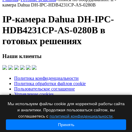
камера Dahua DH-IPC-HDB4231CP-AS-0280B
IP-камера Dahua DH-IPC-
HDB4231CP-AS-0280B в
готовых решениях
Наши клиенты
Политика конфиденциальности
Политика обработки файлов cookie
Пользовательское соглашение
Управление cookies
Мы используем файлы cookie для корректной работы сайта
Москва, Бумажный пр., д. 14, корп. 1, офис 313
+7 495 644-39-
76
и аналитики. Продолжая пользоваться сайтом, вы
ertel@ertel.ru
соглашаетесь с
политикой конфиденциальности
.
Информация размещенная на сайте не является публичной
Принять
офертой
© 2012 – 2026, ООО «Эртел»