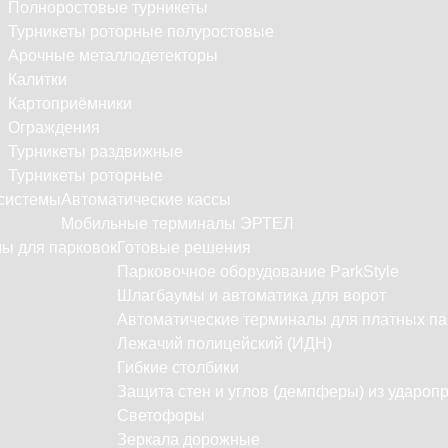
Полноростовые турникеты
Турникеты роторные полуростовые
Арочные металлодетекторы
Калитки
Картоприёмники
Ограждения
Турникеты раздвижные
Турникеты роторные
системы
Автоматические кассы
Мобильные терминалы ЭРТЕЛ
ы для парковок
Готовые решения
Парковочное оборудование ParkStyle
Шлагбаумы и автоматика для ворот
Автоматические терминалы для платных па
Лежачий полицейский (ИДН)
Гибкие столбики
Защита стен и углов (демпферы) из удароп
Светофоры
Зеркала дорожные