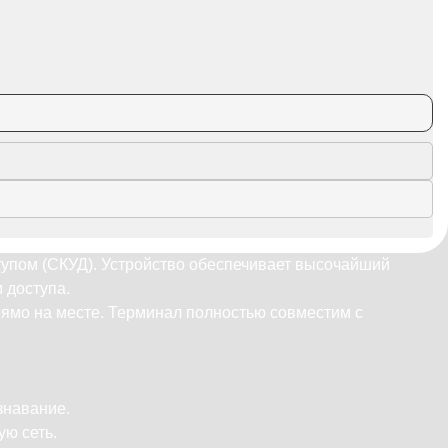
тупом (СКУД). Устройство обеспечивает высочайший
 доступа.
рямо на месте. Терминал полностью совместим с
знавание.
ую сеть.