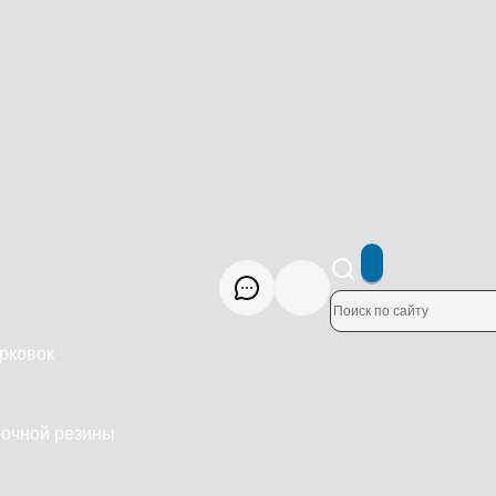
рковок
рочной резины