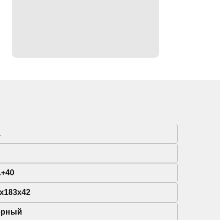
а
..+40
x183x42
ёрный