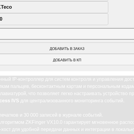
KTeco
0
ДОБАВИТЬ В ЗАКАЗ
ДОБАВИТЬ В КП
ный IP-контроллер для систем контроля и управления дос
ткам пальцев, бесконтактным картам и персональным кодам
авиатурой, что позволяет легко настраивать устройство п
cess IVS
для централизованного мониторинга событий.
ечатков и 30 000 записей в журнале событий.
 алгоритмом ZKFinger VX10.0 гарантирует мгновенное распо
хост для удобной передачи данных и интеграции в локальн