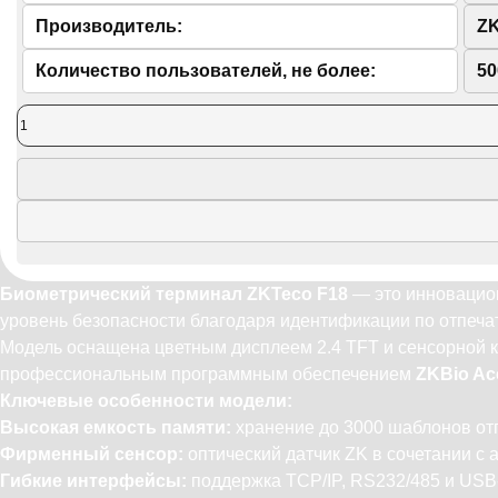
Производитель:
Z
Количество пользователей, не более:
50
Биометрический терминал ZKTeco F18
— это инновацион
уровень безопасности благодаря идентификации по отпеча
Модель оснащена цветным дисплеем 2.4 TFT и сенсорной кл
профессиональным программным обеспечением
ZKBio Ac
Ключевые особенности модели:
Высокая емкость памяти:
хранение до 3000 шаблонов отп
Фирменный сенсор:
оптический датчик ZK в сочетании с
Гибкие интерфейсы:
поддержка TCP/IP, RS232/485 и USB-