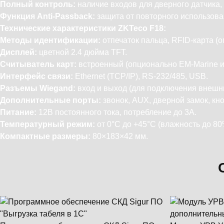
Полный контроль:
наличие входов для дверного датчика,
Функция Anti-Passback:
защита от повторного использован
Технические характеристики ZKTeco F18:
Методы идентификации:
отпечаток пальца, RFID-карта (о
Дисплей:
цветной 2.4 дюйма TFT.
Считыватель карт:
встроенный (опционально EM-Marine ил
Интерфейс связи:
Ethernet (TCP/IP), RS-232/485, USB.
Разъемы Wiegand:
вход и выход (для подключения внешни
Дополнительные порты:
звонок, AUX, дверной замок, кн
Питание:
12В постоянного тока, потребление до 3А.
Температурный режим:
от 0°C до +45°C (влажность до 80
Компактные размеры:
80×183×42 мм.