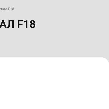
инал F18
АЛ F18