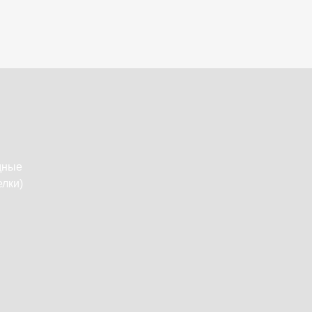
дные
лки)