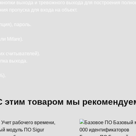
 кнопки выхода и тревожного выхода для построения полно
ия пропуска для входа на объект.
пция), пароль.
и Mifare).
х считывателей).
опка выхода.
%).
С этим товаром мы рекомендуе