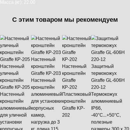
Масса (кг): 22.00
С этим товаром мы рекомендуем
Настенный
Настенный
кронштейн
Настенный
Защитный
уличный
Giraffe КР-203
кронштейн
термокожух
кронштейн
Настенный
Giraffe
Giraffe GL-606H
Giraffe КР-205
кронштейн
КР-202
220-12
Настенный
алюминиевый
Пластиковый
Термокожух
кронштейн
для установки
кронштейн
алюминиевый
алюминиевый
корпусных
Giraffe KP-
IP66,
для уличной
камер,
202
-40°С...+50°C,
установки
нагрузка до 3
полезные
корпусных
кг, длина 115
размеры 300 х 70