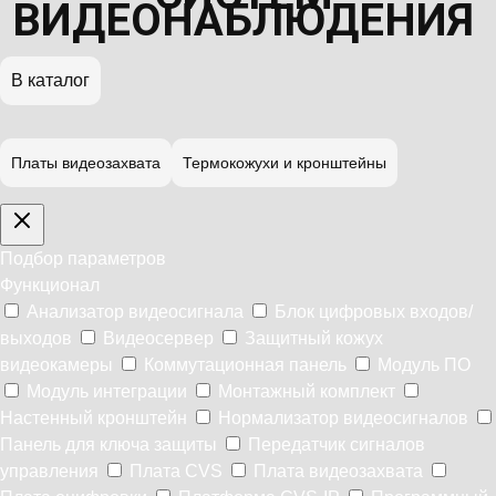
ВИДЕОНАБЛЮДЕНИЯ
В каталог
Платы видеозахвата
Термокожухи и кронштейны
Подбор параметров
Функционал
Анализатор видеосигнала
Блок цифровых входов/
выходов
Видеосервер
Защитный кожух
видеокамеры
Коммутационная панель
Модуль ПО
Модуль интеграции
Монтажный комплект
Настенный кронштейн
Нормализатор видеосигналов
Панель для ключа защиты
Передатчик сигналов
управления
Плата CVS
Плата видеозахвата