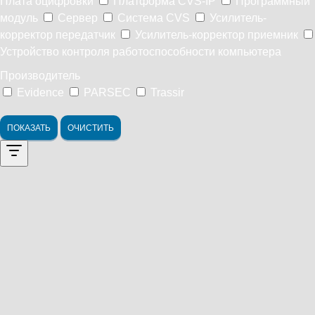
Плата оцифровки
Платформа CVS-IP
Программный
модуль
Сервер
Система CVS
Усилитель-
корректор передатчик
Усилитель-корректор приемник
Устройство контроля работоспособности компьютера
Производитель
Evidence
PARSEC
Trassir