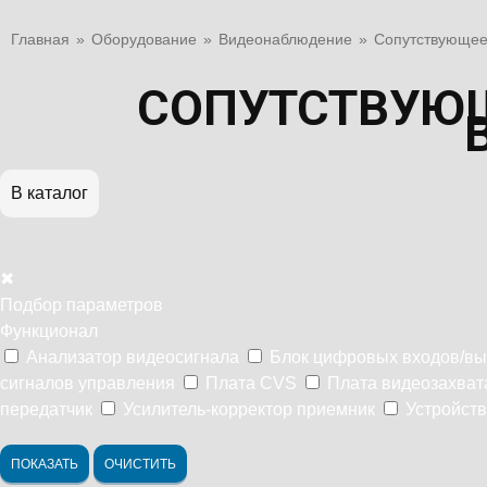
Главная
»
Оборудование
»
Видеонаблюдение
»
Сопутствующее
СОПУТСТВУЮЩ
В каталог
✖
Подбор параметров
Функционал
Анализатор видеосигнала
Блок цифровых входов/в
сигналов управления
Плата CVS
Плата видеозахват
передатчик
Усилитель-корректор приемник
Устройств