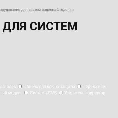
орудование для систем видеонаблюдения
 ДЛЯ СИСТЕМ
сигналов
Панель для ключа защиты
Передатчик
ный модуль
Система CVS
Усилитель-корректор