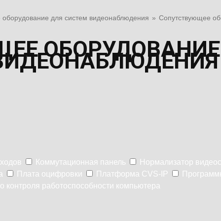
 оборудование для систем видеонаблюдения
»
Сопутствующее об
ЕЕ ОБОРУДОВАНИЕ
ВИДЕОНАБЛЮДЕНИЯ
ыходов
Коммутационная панель
Нормализатор видео
а
Плата оцифровки
Платформа CVS-IP
Программ
о контроля работоспособности компьютера