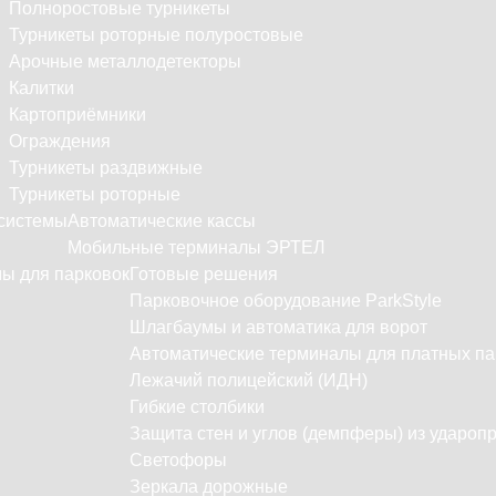
Полноростовые турникеты
Турникеты роторные полуростовые
Арочные металлодетекторы
Калитки
Картоприёмники
Ограждения
Турникеты раздвижные
Турникеты роторные
системы
Автоматические кассы
Мобильные терминалы ЭРТЕЛ
ы для парковок
Готовые решения
Парковочное оборудование ParkStyle
Шлагбаумы и автоматика для ворот
Автоматические терминалы для платных па
Лежачий полицейский (ИДН)
Гибкие столбики
Защита стен и углов (демпферы) из удароп
Светофоры
Зеркала дорожные