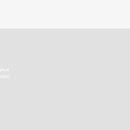
дные
лки)