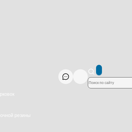
рковок
рочной резины