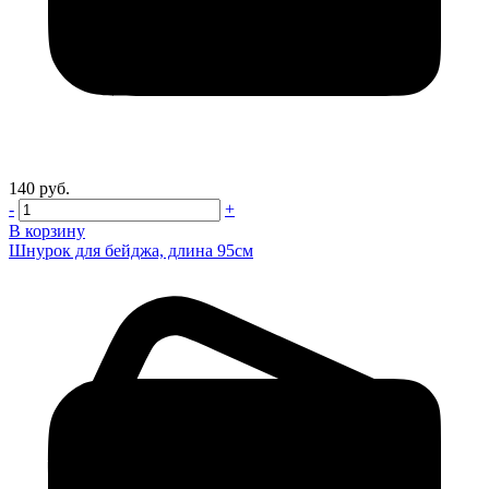
140 руб.
-
+
В корзину
Шнурок для бейджа, длина 95см