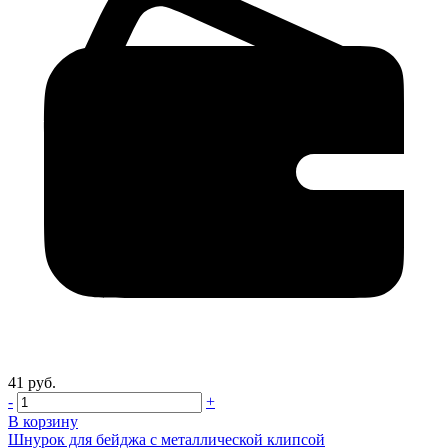
41 руб.
-
+
В корзину
Шнурок для бейджа с металлической клипсой