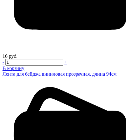
16 руб.
-
+
В корзину
Лента для бейджа виниловая прозрачная, длина 94см