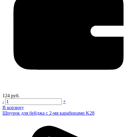
124 руб.
-
+
В корзину
Шнурок для бейджа с 2-мя карабинами K28