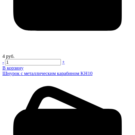
4 руб.
-
+
В корзину
Шнурок с металлическим карабином KH10