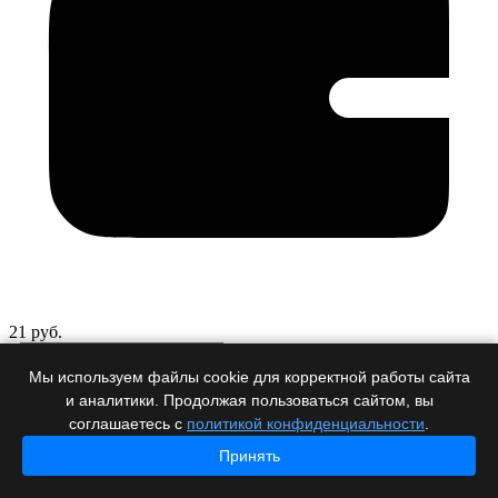
21 руб.
-
+
В корзину
Мы используем файлы cookie для корректной работы сайта
Бейдж вертикальный стандартного размера (прозрачный)
и аналитики. Продолжая пользоваться сайтом, вы
соглашаетесь с
политикой конфиденциальности
.
Принять