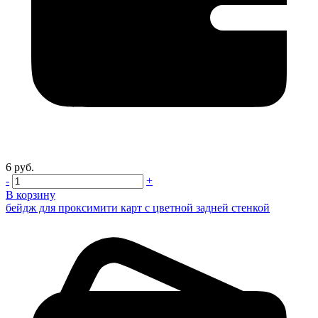
6 руб.
-
+
В корзину
бейдж для проксимити карт с цветной задней стенкой