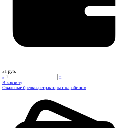
21 руб.
-
+
В корзину
Овальные брелки-ретракторы с карабином