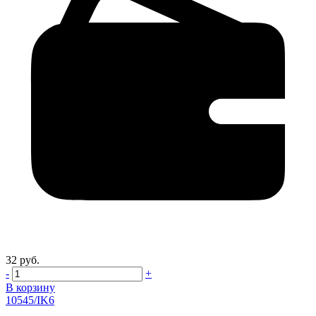
32 руб.
-
+
В корзину
10545/IK6