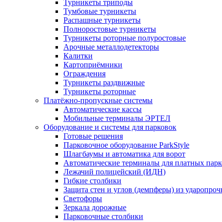
Турникеты триподы
Тумбовые турникеты
Распашные турникеты
Полноростовые турникеты
Турникеты роторные полуростовые
Арочные металлодетекторы
Калитки
Картоприёмники
Ограждения
Турникеты раздвижные
Турникеты роторные
Платёжно-пропускные системы
Автоматические кассы
Мобильные терминалы ЭРТЕЛ
Оборудование и системы для парковок
Готовые решения
Парковочное оборудование ParkStyle
Шлагбаумы и автоматика для ворот
Автоматические терминалы для платных парк
Лежачий полицейский (ИДН)
Гибкие столбики
Защита стен и углов (демпферы) из ударопро
Светофоры
Зеркала дорожные
Парковочные столбики