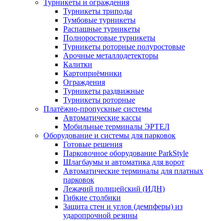
Турникеты и ограждения
Турникеты триподы
Тумбовые турникеты
Распашные турникеты
Полноростовые турникеты
Турникеты роторные полуростовые
Арочные металлодетекторы
Калитки
Картоприёмники
Ограждения
Турникеты раздвижные
Турникеты роторные
Платёжно-пропускные системы
Автоматические кассы
Мобильные терминалы ЭРТЕЛ
Оборудование и системы для парковок
Готовые решения
Парковочное оборудование ParkStyle
Шлагбаумы и автоматика для ворот
Автоматические терминалы для платных
парковок
Лежачий полицейский (ИДН)
Гибкие столбики
Защита стен и углов (демпферы) из
ударопрочной резины