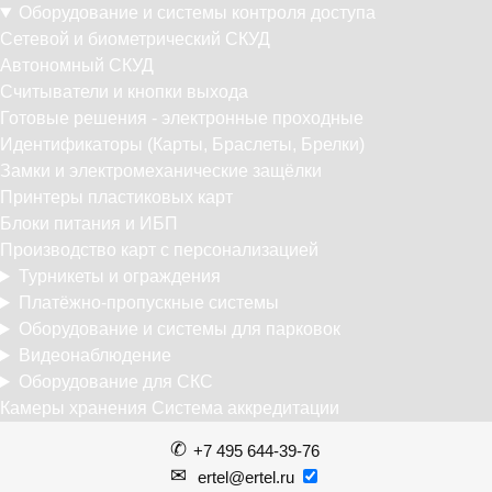
Оборудование и системы контроля доступа
Сетевой и биометрический СКУД
Автономный СКУД
Считыватели и кнопки выхода
Готовые решения - электронные проходные
Идентификаторы (Карты, Браслеты, Брелки)
Замки и электромеханические защёлки
Принтеры пластиковых карт
Блоки питания и ИБП
Производство карт с персонализацией
Турникеты и ограждения
Платёжно-пропускные системы
Оборудование и системы для парковок
Видеонаблюдение
Оборудование для СКС
Камеры хранения
Система аккредитации
+7 495 644-39-76
ertel@ertel.ru