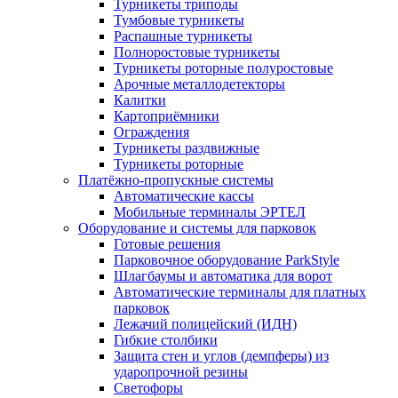
Турникеты триподы
Тумбовые турникеты
Распашные турникеты
Полноростовые турникеты
Турникеты роторные полуростовые
Арочные металлодетекторы
Калитки
Картоприёмники
Ограждения
Турникеты раздвижные
Турникеты роторные
Платёжно-пропускные системы
Автоматические кассы
Мобильные терминалы ЭРТЕЛ
Оборудование и системы для парковок
Готовые решения
Парковочное оборудование ParkStyle
Шлагбаумы и автоматика для ворот
Автоматические терминалы для платных
парковок
Лежачий полицейский (ИДН)
Гибкие столбики
Защита стен и углов (демпферы) из
ударопрочной резины
Светофоры