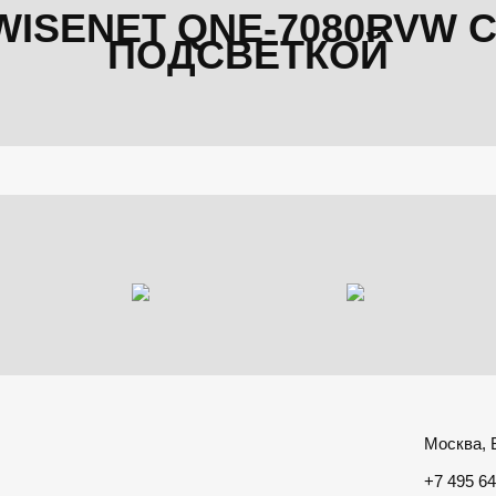
WISENET QNE-7080RVW 
ПОДСВЕТКОЙ
Москва, Б
+7 495 64