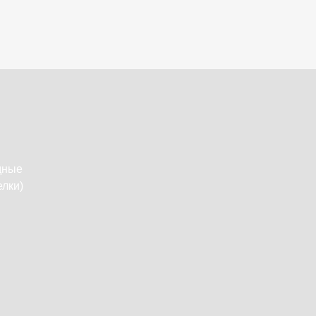
дные
лки)