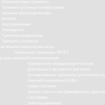
Полноростовые турникеты
Турникеты роторные полуростовые
Арочные металлодетекторы
Калитки
Картоприёмники
Ограждения
Турникеты раздвижные
Турникеты роторные
системы
Автоматические кассы
Мобильные терминалы ЭРТЕЛ
ы для парковок
Готовые решения
Парковочное оборудование ParkStyle
Шлагбаумы и автоматика для ворот
Автоматические терминалы для платных па
Лежачий полицейский (ИДН)
Гибкие столбики
Защита стен и углов (демпферы) из удароп
Светофоры
Зеркала дорожные