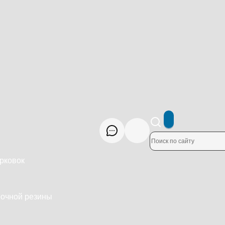
рковок
рочной резины