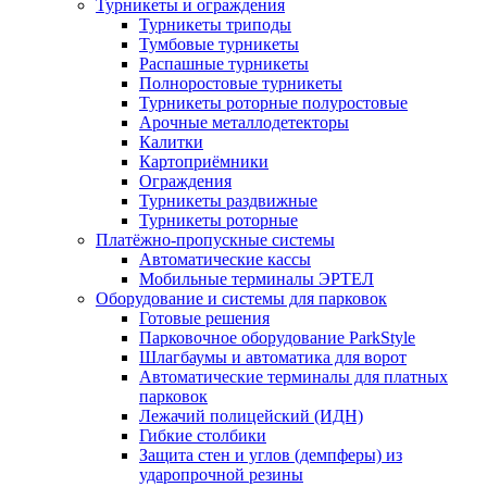
Турникеты и ограждения
Турникеты триподы
Тумбовые турникеты
Распашные турникеты
Полноростовые турникеты
Турникеты роторные полуростовые
Арочные металлодетекторы
Калитки
Картоприёмники
Ограждения
Турникеты раздвижные
Турникеты роторные
Платёжно-пропускные системы
Автоматические кассы
Мобильные терминалы ЭРТЕЛ
Оборудование и системы для парковок
Готовые решения
Парковочное оборудование ParkStyle
Шлагбаумы и автоматика для ворот
Автоматические терминалы для платных
парковок
Лежачий полицейский (ИДН)
Гибкие столбики
Защита стен и углов (демпферы) из
ударопрочной резины