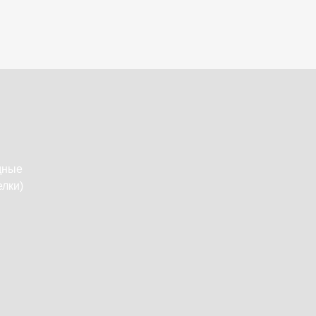
дные
лки)