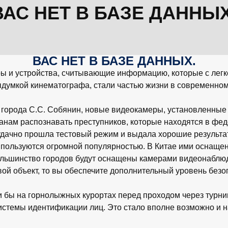
ВАС НЕТ В БАЗЕ ДАННЫХ
ВАС НЕТ В БАЗЕ ДАННЫХ.
и устройства, считывающие информацию, которые с легко
ыдумкой кинематографа, стали частью жизни в современном
р города С.С. Собянин, новые видеокамеры, установленные
анам распознавать преступников, которые находятся в фе
 удачно прошла тестовый режим и выдала хорошие результа
ользуются огромной популярностью. В Китае ими оснащены 
большинство городов будут оснащены камерами видеонаблю
ой объект, то вы обеспечите дополнительный уровень безо
и бы на горнолыжных курортах перед проходом через турник
истемы идентификации лиц. Это стало вполне возможно и н