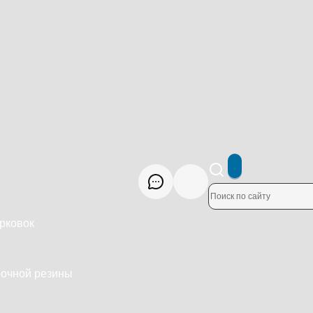
рковок
рочной резины