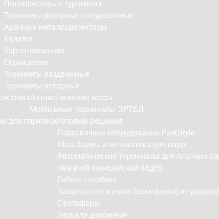
Полноростовые турникеты
Турникеты роторные полуростовые
Арочные металлодетекторы
Калитки
Картоприёмники
Ограждения
Турникеты раздвижные
Турникеты роторные
системы
Автоматические кассы
Мобильные терминалы ЭРТЕЛ
ы для парковок
Готовые решения
Парковочное оборудование ParkStyle
Шлагбаумы и автоматика для ворот
Автоматические терминалы для платных па
Лежачий полицейский (ИДН)
Гибкие столбики
Защита стен и углов (демпферы) из удароп
Светофоры
Зеркала дорожные